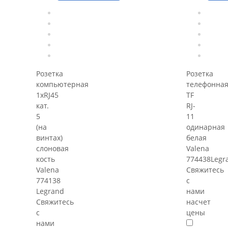
Розетка
Розетка
компьютерная
телефонна
1хRJ45
TF
кат.
RJ-
5
11
(на
одинарная
винтах)
белая
слоновая
Valena
кость
774438Legr
Valena
Свяжитесь
774138
с
Legrand
нами
Свяжитесь
насчет
с
цены
нами