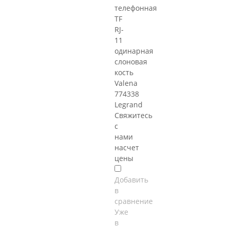
телефонная
TF
RJ-
11
одинарная
слоновая
кость
Valena
774338
Legrand
Свяжитесь
с
нами
насчет
цены
Добавить
в
сравнение
Уже
в