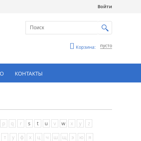
Войти
пусто
Корзина:
ВО
КОНТАКТЫ
p
q
r
s
t
u
v
w
x
y
z
т
у
ф
х
ц
ч
ш
щ
э
ю
я