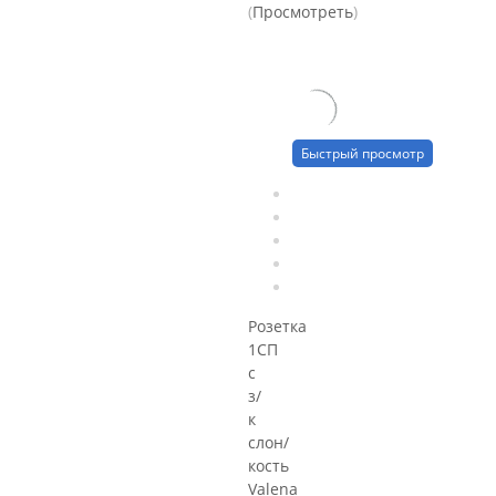
(
Просмотреть
)
Быстрый просмотр
Розетка
1СП
с
з/
к
слон/
кость
Valena