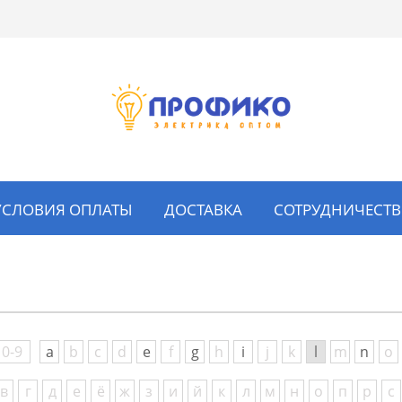
УСЛОВИЯ ОПЛАТЫ
ДОСТАВКА
СОТРУДНИЧЕСТ
0-9
a
b
c
d
e
f
g
h
i
j
k
l
m
n
o
в
г
д
е
ё
ж
з
и
й
к
л
м
н
о
п
р
с