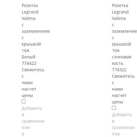
Розетка
Розетка
Legrand
Legrand
Valena
Valena
с
с
заземлением
заземлени
с
с
крышкой
крышкой
16А
16А
Белый
слоновая
774422
кость
Свяжитесь
774322
с
Свяжитесь
нами
с
насчет
нами
цены
насчет
цены
Добавить
в
Добавить
сравнение
в
Уже
сравнение
в
Уже