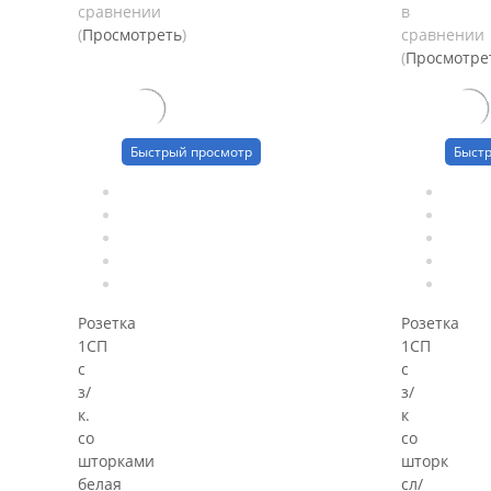
сравнении
в
(
Просмотреть
)
сравнении
(
Просмотре
Быстрый просмотр
Быст
Розетка
Розетка
1СП
1СП
с
с
з/
з/
к.
к
со
со
шторками
шторк
белая
сл/