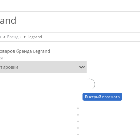
rand
я
>
Бренды
>
Legrand
товаров бренда Legrand
а:
Быстрый просмотр