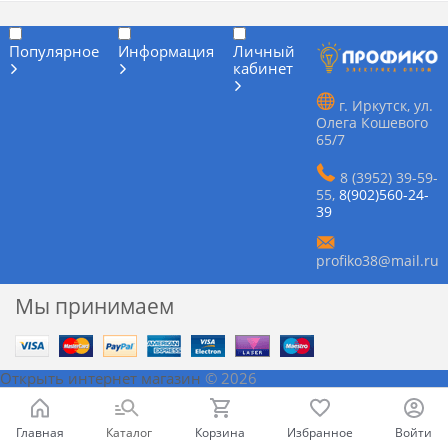
Популярное
Информация
Личный
кабинет
г. Иркутск, ул.
Олега Кошевого
65/7
8 (3952) 39-59-
55
,
8(902)560-24-
39
profiko38@mail.ru
Мы принимаем
Открыть интернет магазин
© 2026
Главная
Каталог
Корзина
Избранное
Войти