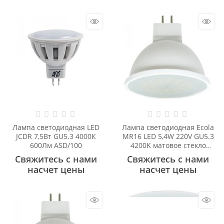
Лампа светодиодная LED
Лампа светодиодная Ecola
JCDR 7,5Вт GU5.3 4000К
MR16 LED 5,4W 220V GU5.3
600Лм ASD/100
4200K матовое стекло
(композит) 48x50
Свяжитесь с нами
Свяжитесь с нами
M2RV54ELB
насчет цены
насчет цены