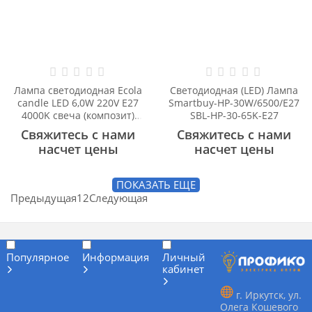
Лампа светодиодная Ecola
Светодиодная (LED) Лампа
candle LED 6,0W 220V E27
Smartbuy-HP-30W/6500/E27
4000K свеча (композит)
SBL-HP-30-65K-E27
101x37 C7LV60ELC
Свяжитесь с нами
Свяжитесь с нами
насчет цены
насчет цены
ПОКАЗАТЬ ЕЩЕ
Предыдущая
1
2
Следующая
Популярное
Информация
Личный
кабинет
г. Иркутск, ул.
Олега Кошевого