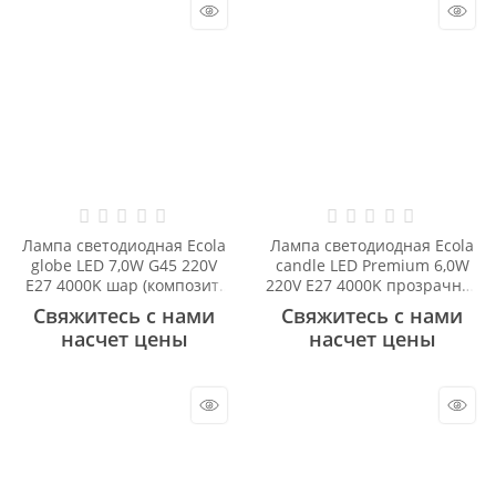
Лампа светодиодная Ecola
Лампа светодиодная Ecola
globe LED 7,0W G45 220V
candle LED Premium 6,0W
E27 4000K шар (композит)
220V E27 4000K прозрачная
82x45 K7GV70ELC
свеча с линзой (композит)
Свяжитесь с нами
Свяжитесь с нами
105x35 C7QV60ELC
насчет цены
насчет цены