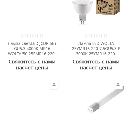
Лампа свет.LED JCDR 5Вт
Лампа LED WOLTA
GU5.3 4000К MR16
25YMR16-220-7.5GU5.3-P
WOLTA/50 25SMR16-220-
3000K 25YMR16-220-
5GU5.3-S
7.5GU5.3-P
Свяжитесь с нами
Свяжитесь с нами
насчет цены
насчет цены