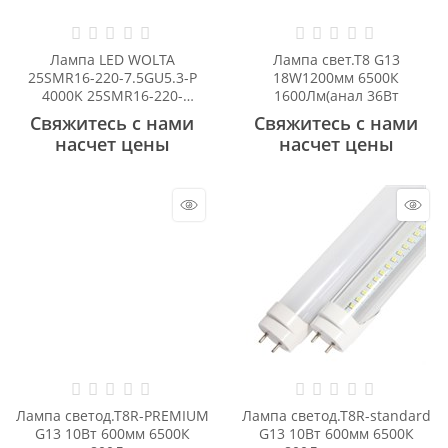
Лампа LED WOLTA
Лампа свет.Т8 G13
25SMR16-220-7.5GU5.3-P
18W1200мм 6500К
4000K 25SMR16-220-
1600Лм(анал 36Вт
7.5GU5.3-P
Свяжитесь с нами
Свяжитесь с нами
насчет цены
насчет цены
Лампа светод.Т8R-PREMIUM
Лампа светод.Т8R-standard
G13 10Вт 600мм 6500К
G13 10Вт 600мм 6500К