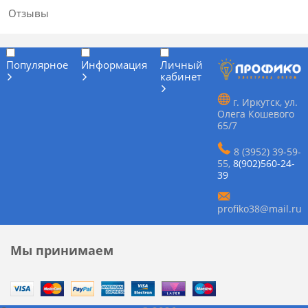
Отзывы
Популярное
Информация
Личный
кабинет
г. Иркутск, ул.
Олега Кошевого
65/7
8 (3952) 39-59-
55
,
8(902)560-24-
39
profiko38@mail.ru
Мы принимаем