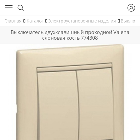
Главная
Каталог
Электроустановочные изделия
Выключа
Выключатель двухклавишный проходной Valena
слоновая кость 774308