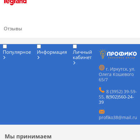
Отзывы
Популярное
Информация
Личный
кабинет
г. Иркутск, ул.
Олега Кошевого
65/7
8 (3952) 39-59-
55
,
8(902)560-24-
39
profiko38@mail.ru
Мы принимаем