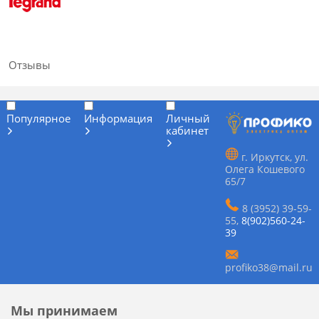
Отзывы
Популярное
Информация
Личный
кабинет
г. Иркутск, ул.
Олега Кошевого
65/7
8 (3952) 39-59-
55
,
8(902)560-24-
39
profiko38@mail.ru
Мы принимаем