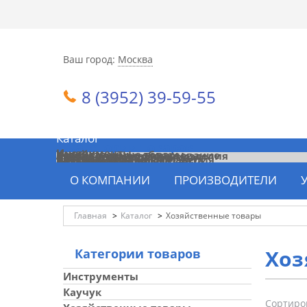
Ваш город:
Москва
8 (3952) 39-59-55
Каталог
Категории товаров
Инструменты
Каучук
Хозяйственные товары
Низковольтное оборудование
Электроустановочные изделия
Кабель и провод
Светодиодная продукция
Щиты, боксы, шкафы
Светильники
Электромонтажные изделия
Лампы и прочее
Приборы контроля и учета
Элементы питания
Теплотехника
О КОМПАНИИ
ПРОИЗВОДИТЕЛИ
Главная
>
Каталог
>
Хозяйственные товары
Хоз
Категории товаров
Инструменты
Каучук
Сортиро