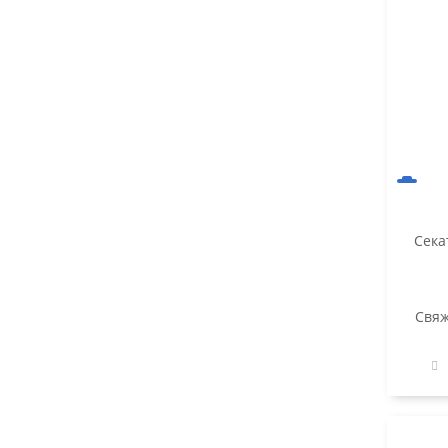
Сека
Свяж