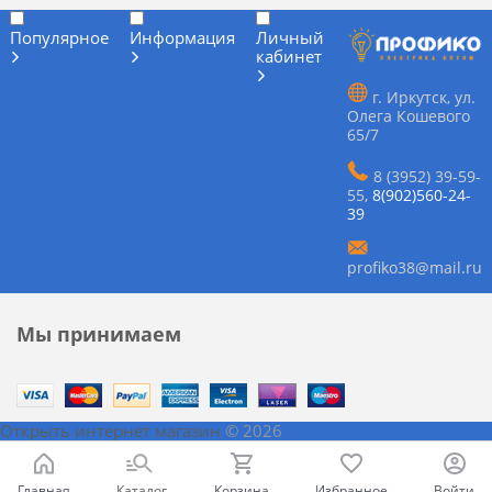
Популярное
Информация
Личный
кабинет
г. Иркутск, ул.
Олега Кошевого
65/7
8 (3952) 39-59-
55
,
8(902)560-24-
39
profiko38@mail.ru
Мы принимаем
Открыть интернет магазин
© 2026
Главная
Каталог
Корзина
Избранное
Войти