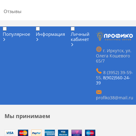
Отзывы
Популярное
Информация
Личный
кабинет
г. Иркутск, ул.
Олега Кошевого
65/7
8 (3952) 39-59-
55
,
8(902)560-24-
39
profiko38@mail.ru
Мы принимаем