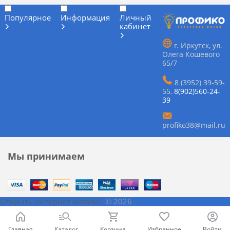
Популярное
Информация
Личный
кабинет
г. Иркутск, ул.
Олега Кошевого
65/7
8 (3952) 39-59-
55
,
8(902)560-24-
39
profiko38@mail.ru
Мы принимаем
Открыть интернет магазин
© 2026
Главная
Каталог
Корзина
Избранное
Войти