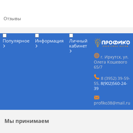
Отзывы
Популярное
Информация
Личный
кабинет
г. Иркутск, ул.
Олега Кошевого
65/7
8 (3952) 39-59-
55
,
8(902)560-24-
39
profiko38@mail.ru
Мы принимаем