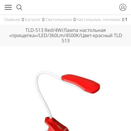
Главная
Каталог
Светильники
Настольные, ночники
TL
TLD-513 Red/4W/Лампа настольная
«прищепка»/LED/360Lm/4500K/Цвет-красный TLD
513