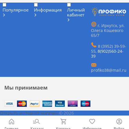
Популярное
Информация
Личный
кабинет
г. Иркутск, ул.
Олега Кошевого
65/7
8 (3952) 39-59-
55
,
8(902)560-24-
39
profiko38@mail.ru
Мы принимаем
Открыть интернет магазин
© 2026
Главная
Каталог
Корзина
Избранное
Войти