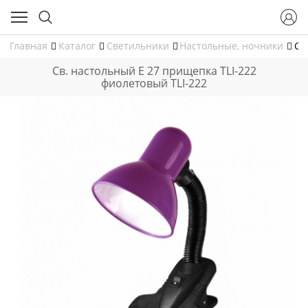
Главная
Каталог
Светильники
Настольные, ночники
Св
Св. настольный Е 27 прищепка TLI-222
фиолетовый TLI-222