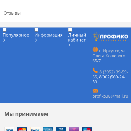
Отзывы
Популярное
Информация
Личный
кабинет
г. Иркутск, ул.
Олега Кошевого
65/7
8 (3952) 39-59-
55
,
8(902)560-24-
39
profiko38@mail.ru
Мы принимаем