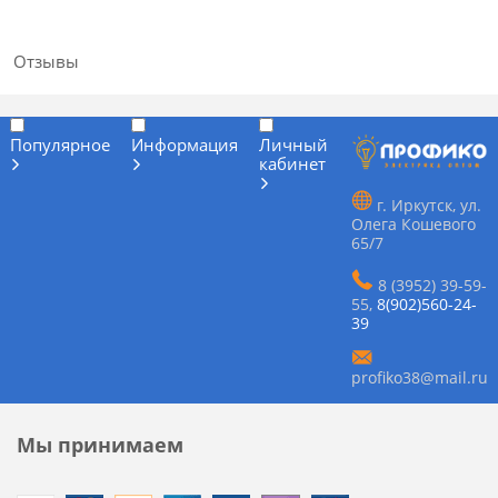
Отзывы
Популярное
Информация
Личный
кабинет
г. Иркутск, ул.
Олега Кошевого
65/7
8 (3952) 39-59-
55
,
8(902)560-24-
39
profiko38@mail.ru
Мы принимаем