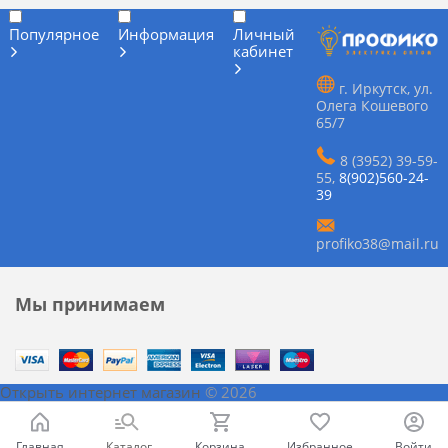
Популярное
Информация
Личный
кабинет
г. Иркутск, ул.
Олега Кошевого
65/7
8 (3952) 39-59-
55
,
8(902)560-24-
39
profiko38@mail.ru
Мы принимаем
Открыть интернет магазин
© 2026
Главная
Каталог
Корзина
Избранное
Войти