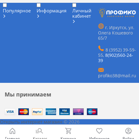
Популярное
Информация
Личный
кабинет
г. Иркутск, ул.
Олега Кошевого
65/7
8 (3952) 39-59-
55
,
8(902)560-24-
39
profiko38@mail.ru
Мы принимаем
Открыть интернет магазин
© 2026
Главная
Каталог
Корзина
Избранное
Войти