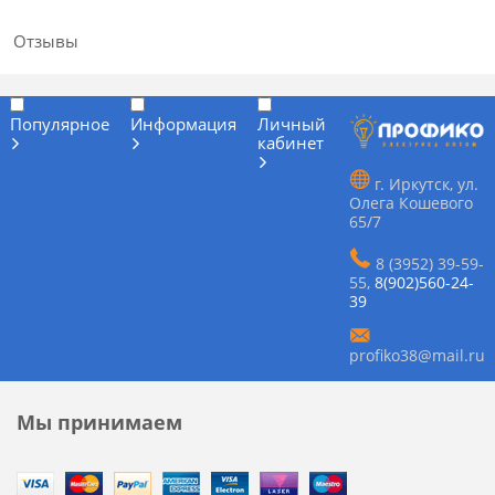
Отзывы
Популярное
Информация
Личный
кабинет
г. Иркутск, ул.
Олега Кошевого
65/7
8 (3952) 39-59-
55
,
8(902)560-24-
39
profiko38@mail.ru
Мы принимаем