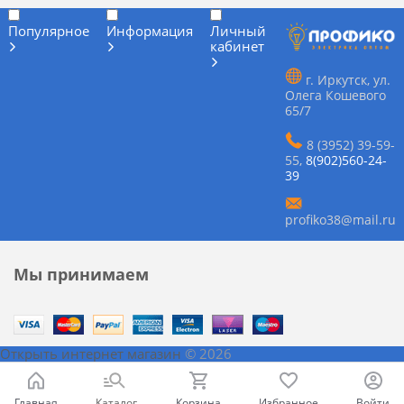
Популярное
Информация
Личный
кабинет
г. Иркутск, ул.
Олега Кошевого
65/7
8 (3952) 39-59-
55
,
8(902)560-24-
39
profiko38@mail.ru
Мы принимаем
Открыть интернет магазин
© 2026
Главная
Каталог
Корзина
Избранное
Войти