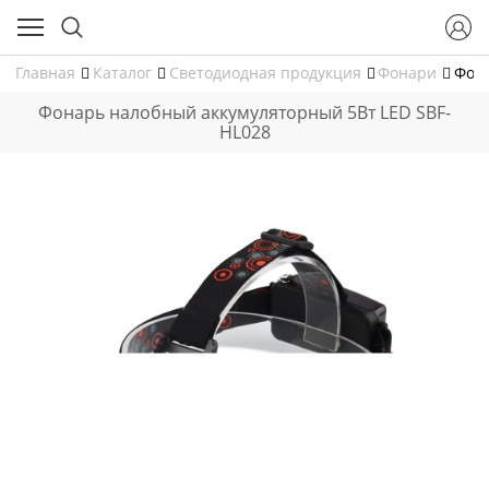
Главная
Каталог
Светодиодная продукция
Фонари
Фона
Фонарь налобный аккумуляторный 5Вт LED SBF-
HL028