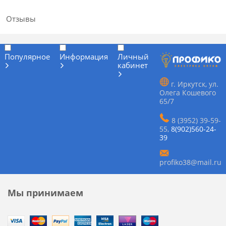
Отзывы
Популярное
Информация
Личный
кабинет
г. Иркутск, ул.
Олега Кошевого
65/7
8 (3952) 39-59-
55
,
8(902)560-24-
39
profiko38@mail.ru
Мы принимаем