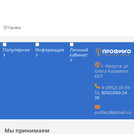
Отзывы
Популярное
Информация
Личный
кабинет
г. Иркутск, ул.
Олега Кошевого
65/7
8 (3952) 39-59-
55
,
8(902)560-24-
39
profiko38@mail.ru
Мы принимаем