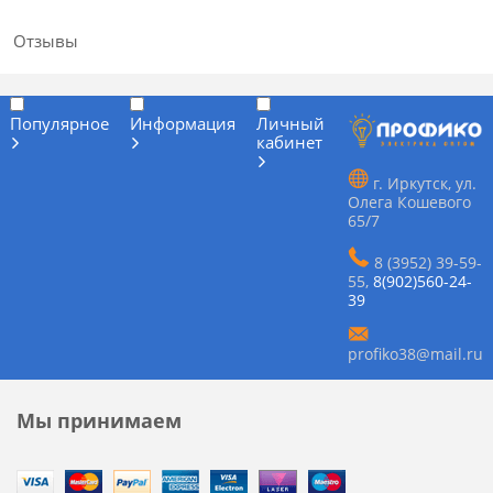
Отзывы
Популярное
Информация
Личный
кабинет
г. Иркутск, ул.
Олега Кошевого
65/7
8 (3952) 39-59-
55
,
8(902)560-24-
39
profiko38@mail.ru
Мы принимаем