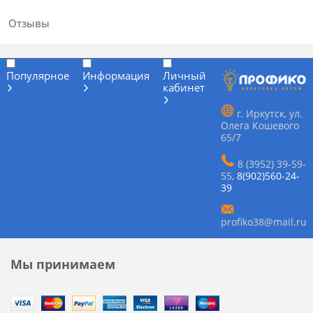
Отзывы
Популярное
Информация
Личный
кабинет
г. Иркутск, ул.
Олега Кошевого
65/7
8 (3952) 39-59-
55
,
8(902)560-24-
39
profiko38@mail.ru
Мы принимаем