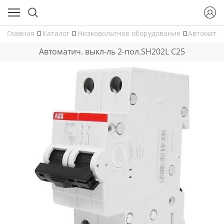
Главная
Каталог
Низковольтное оборудование
Автомати
Aвтоматич. выкл-ль 2-пол.SH202L C25