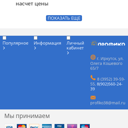
насчет цены
ПОКАЗАТЬ ЕЩЕ
Популярное
Информация
Личный
кабинет
г. Иркутск, ул.
Олега Кошевого
65/7
8 (3952) 39-59-
55
,
8(902)560-24-
39
profiko38@mail.ru
Мы принимаем