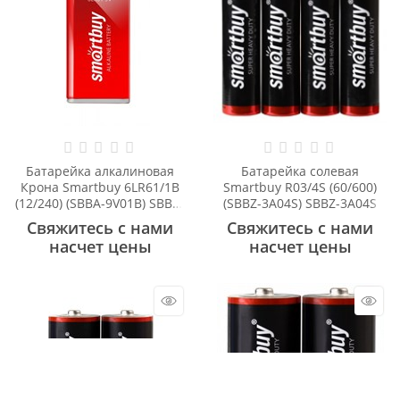
Батарейка алкалиновая
Батарейка солевая
Крона Smartbuy 6LR61/1B
Smartbuy R03/4S (60/600)
(12/240) (SBBA-9V01B) SBBA-
(SBBZ-3A04S) SBBZ-3A04S
9V01B
Свяжитесь с нами
Свяжитесь с нами
насчет цены
насчет цены