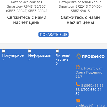
Батарейка солевая
Батарейка солевая крона
Smartbuy R6/4S (60/600)
Smartbuy 6F22/1S (10/400)
(SBBZ-2A04S) SBBZ-2A04S
SBBZ-9V01S
Свяжитесь с нами
Свяжитесь с нами
насчет цены
насчет цены
ПОКАЗАТЬ ЕЩЕ
Популярное
Информация
Личный
кабинет
г. Иркутск, ул.
Олега Кошевого
65/7
8 (3952) 39-59-
55
,
8(902)560-24-
39
profiko38@mail.ru