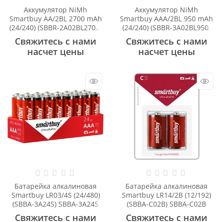
Аккумулятор NiMh
Аккумулятор NiMh
Smartbuy AA/2BL 2700 mAh
Smartbuy AAA/2BL 950 mAh
(24/240) (SBBR-2A02BL2700)
(24/240) (SBBR-3A02BL950)
SBBR-2A02BL2700
SBBR-3A02BL950
Свяжитесь с нами
Свяжитесь с нами
насчет цены
насчет цены
Батарейка алкалиновая
Батарейка алкалиновая
Smartbuy LR03/4S (24/480)
Smartbuy LR14/2B (12/192)
(SBBA-3A24S) SBBA-3A24S
(SBBA-C02B) SBBA-C02B
Свяжитесь с нами
Свяжитесь с нами